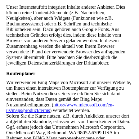
Unser Internetauftritt integriert Inhalte anderer Anbieter. Dies
können reine Content-Elemente (z.B. Nachrichten,
Neuigkeiten), aber auch Widgets (Funktionen wie z.B.
Buchungssysteme) oder z.B. Schriften und technische
Bibliotheken sein. Dazu gehören auch Google Fonts. Aus
technischen Gründen erfolgt dies, indem diese Inhalte vom
Browser von anderen Servern geladen werden. In diesem
Zusammenhang werden die aktuell von Ihrem Browser
verwendete IP und der verwendete Browser des anfragenden
Systems übermittelt. Bitte beachten Sie diesbezüglich die
jeweiligen Datenschutzerklärungen der Drittanbieter.
Routenplaner
Wir verwenden Bing Maps von Microsoft auf unserer Webseite,
um Ihnen einen interaktiven Routenplaner zur Verfügung zu
stellen. Beim Nutzen dieses Service erklären Sie sich damit
einverstanden, dass Daten gemäß der Bing Maps
Nutzungsbedingungen (
https://www.microsoft.com/en-
us/maps/product/terms
) verarbeitet werden.
Sofern Sie die Karte nutzen, z.B. durch Anklicken unserer dort
aufgeführten Standorte, erfassen wir von Ihnen keinerlei Daten.
Ggf. erfasst jedoch das Unternehmen Microsoft Corporation,
One Microsoft Way, Redmond, WA 98052-6399 USA im
Rahmen von BING Maps personenbezogene oder