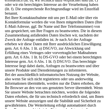
erforderlich (lit. b), wir rechtlich dazu verpflichtet sind (lit. c)
oder wir ein berechtigtes Interesse an der Verarbeitung haben
(lit. f). Die entsprechende Rechtsgrundlage wird im Einzelfall
benannt.
Bei Ihrer Kontaktaufnahme mit uns per E-Mail oder über ein
Kontaktformular werden die von Ihnen mitgeteilten Daten (Ihre
E-Mail-Adresse, ggf. Ihr Name und Ihre Telefonnummer) von
uns gespeichert, um Ihre Fragen zu beantworten. Die in diesem
Zusammenhang anfallenden Daten löschen wir, nachdem der
Zweck der Anfrage entfallen ist. Je nach Art der Anfrage
erheben wir diese Daten mit Ihrer ausdrücklichen Einwilligung
gem. Art. 6 Abs. 1 lit. a) DSGVO, zur Abwicklung und
Erfüllung eines Vertrages oder vorvertraglicher Maßnahmen
gem. Art. 6 Abs. 1 lit. b) DS-GVO oder bei einem berechtigten
Interesse gem. Art. 6 Abs. 1 lit. f) DSGVO. Das berechtigte
Interesse liegt dabei darin, Anfragen zu beantworten und über
unsere Produkte und Dienstleistungen zu informieren.
Bei der ausschließlich informatorischen Nutzung der Website,
also wenn Sie sich nicht registrieren oder uns anderweitig
Informationen übermitteln, werden nur die Daten erhoben, die
Ihr Browser an den von uns genutzten Server übermittelt. Wenn
Sie unsere Website betrachten möchten, werden die folgenden
Daten erhoben, die für uns technisch erforderlich sind, um Ihnen
unsere Website anzuzeigen und die Stabilität und Sicherheit zu
gewährleisten. Die Weiterleitung erfolgt automatisiert durch